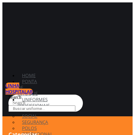
HOME
PONTA
LINHA
DE
HOSPITALAR
ESTOQUE
Search
UNIFORMES
Search
PROFISSIONAIS
SOCIAL
SEGURANÇA
POLOS
Categorias:
OPERACIONAL