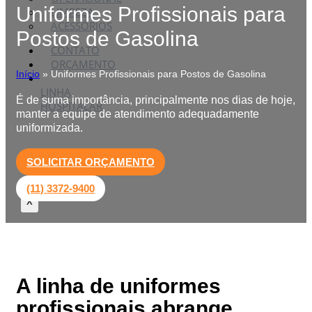
Uniformes Profissionais para
LIMPEZA
ACESSÓRIOS
Postos de Gasolina
CONTATO
ORÇAMENTO
Início
»
Uniformes Profissionais para Postos de Gasolina
LINHA
É de suma importância, principalmente nos dias de hoje,
HOSPITALAR
manter a equipe de atendimento adequadamente
uniformizada.
SOLICITAR ORÇAMENTO
(11) 3372-9400
X
A linha de uniformes
profissionais abrange