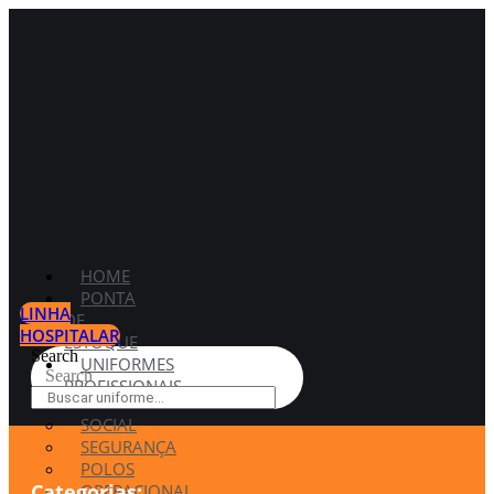
HOME
PONTA
LINHA
DE
HOSPITALAR
ESTOQUE
Search
UNIFORMES
Search
PROFISSIONAIS
SOCIAL
SEGURANÇA
POLOS
Categorias:
OPERACIONAL